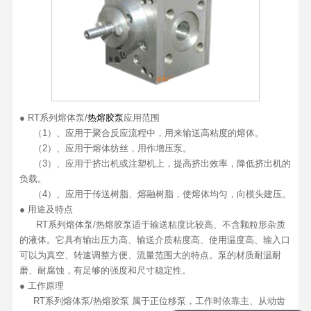
● RT系列熔体泵/
热熔胶泵
应用范围
（1）、应用于聚合反应流程中，用来输送高粘度的熔体。
（2）、应用于熔体纺丝，用作增压泵。
（3）、应用于挤出机或注塑机上，提高挤出效率，降低挤出机的
负载。
（4）、应用于传送树脂、熔融树脂，使熔体均匀，向模头建压。
● 用途及特点
RT系列熔体泵/热熔胶泵适于输送粘度比较高、不含颗粒形杂质
的液体。它具有输出压力高、输送介质粘度高、使用温度高、输入口
可以为真空、转速调整方便、流量范围大的特点。泵的材质耐温耐
磨、耐腐蚀，有足够的强度和尺寸稳定性。
● 工作原理
RT系列熔体泵/热熔胶泵 属于正位移泵，工作时依靠主、从动齿