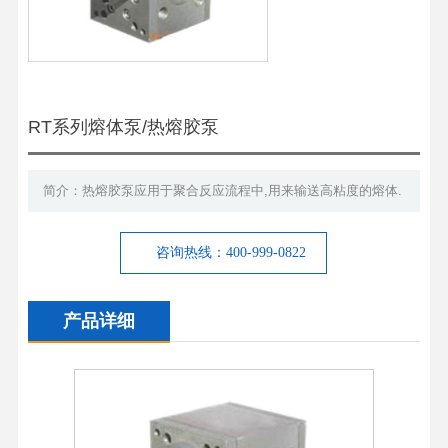
RT系列熔体泵/热熔胶泵
简介：热熔胶泵应用于聚合反应流程中,用来输送高粘度的熔体.
咨询热线：400-999-0822
产品详细