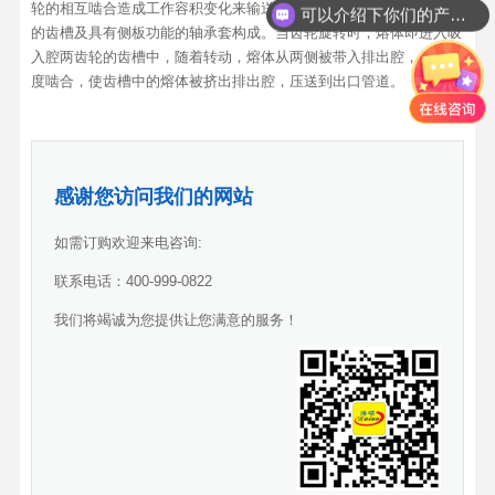
轮的相互啮合造成工作容积变化来输送熔体。工作容积由泵体、齿轮
可以介绍下你们的产品么？
的齿槽及具有侧板功能的轴承套构成。当齿轮旋转时，熔体即进入吸
入腔两齿轮的齿槽中，随着转动，熔体从两侧被带入排出腔，齿轮再
度啮合，使齿槽中的熔体被挤出排出腔，压送到出口管道。
感谢您访问我们的网站
如需订购欢迎来电咨询:
联系电话：400-999-0822
我们将竭诚为您提供让您满意的服务！