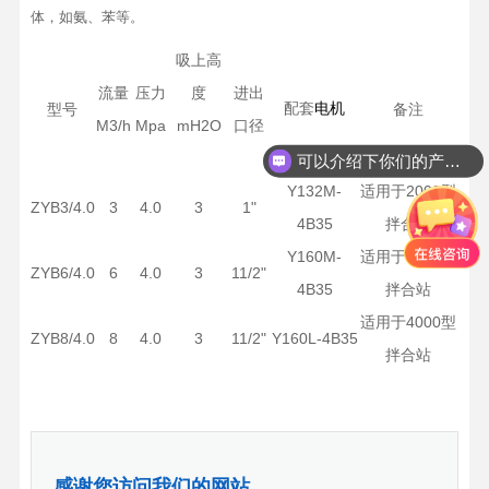
体，如氨、苯等。
吸上高
流量
压力
度
进出
配套
型号
电机
备注
M3/h
Mpa
mH2O
口径
可以介绍下你们的产品么？
Y132M-
适用于2000型
ZYB3/4.0
3
4.0
3
1"
4B35
拌合站
Y160M-
适用于3000型
ZYB6/4.0
6
4.0
3
11/2"
4B35
拌合站
适用于4000型
ZYB8/4.0
8
4.0
3
11/2"
Y160L-4B35
拌合站
感谢您访问我们的网站