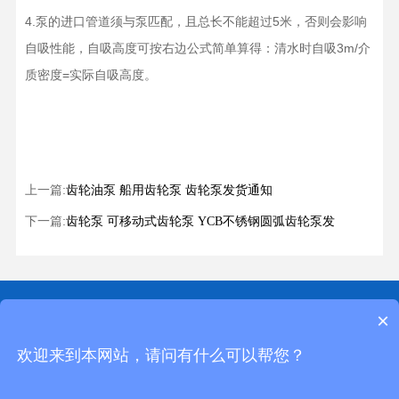
4.泵的进口管道须与泵匹配，且总长不能超过5米，否则会影响
自吸性能，自吸高度可按右边公式简单算得：清水时自吸3m/介
质密度=实际自吸高度。
上一篇:
齿轮油泵 船用齿轮泵 齿轮泵发货通知
下一篇:
齿轮泵 可移动式齿轮泵 YCB不锈钢圆弧齿轮泵发
服务热线：400-999-0822
×
座机：0317-8309525
地址：河北省泊头市付庄开发区
欢迎来到本网站，请问有什么可以帮您？
Copyright © 2012-2030 沧州海硕螺杆泵有限公司 版权所有 备案号：
冀ICP
备20001566号-2