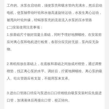
工作的。水泵在启动前，须使泵壳和吸水管内充满水，然后启动
电机，使泵轴带动叶轮和水做高速旋转运动，水发生离心运动，
被甩向叶轮外缘，经蜗形泵壳的流道流入水泵的压水管路
(二)安装使用注意事项：
1.按基础尺寸做好混凝土基础，同时予埋好地脚螺栓。在安装前
应对离心泵和电机进行检查，各部分应完好无损，泵内应无杂
物。
2.将机组放在基础上，在底板和基础之间放成对楔垫，通过调整
楔垫，找正离心泵的水平。调好后，拧紧地脚螺栓。离心泵的吸
入、吐出管路应有支架，不能用泵来支承。
3.进出口管路口径应与泵进出口口径相统自吸泵安装时应先接进
口管，加满液体后再接出口管，校正转向。