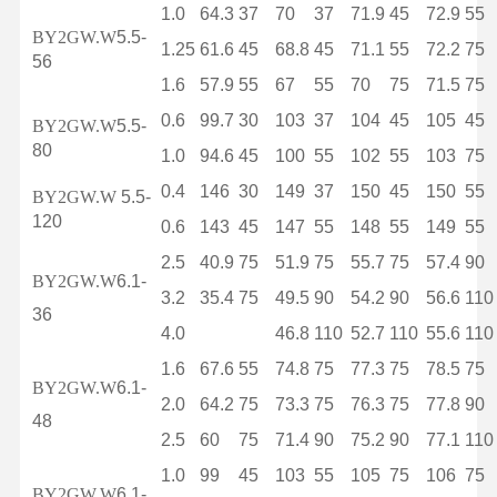
1.0
64.3
37
70
37
71.9
45
72.9
55
BY2GW.W
5.5-
1.25
61.6
45
68.8
45
71.1
55
72.2
75
56
1.6
57.9
55
67
55
70
75
71.5
75
0.6
99.7
30
103
37
104
45
105
45
BY2GW.W
5.5-
80
1.0
94.6
45
100
55
102
55
103
75
0.4
146
30
149
37
150
45
150
55
BY2GW.W
5.5-
120
0.6
143
45
147
55
148
55
149
55
2.5
40.9
75
51.9
75
55.7
75
57.4
90
BY2GW.W
6.1-
3.2
35.4
75
49.5
90
54.2
90
56.6
110
36
4.0
46.8
110
52.7
110
55.6
110
1.6
67.6
55
74.8
75
77.3
75
78.5
75
BY2GW.W
6.1-
2.0
64.2
75
73.3
75
76.3
75
77.8
90
48
2.5
60
75
71.4
90
75.2
90
77.1
110
1.0
99
45
103
55
105
75
106
75
BY2GW.W
6.1-