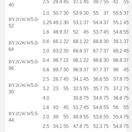
2.5
29.4
45
37.1
45
39.7
55
41
55
40
1.0
50.7
30
53.9
30
55
37
55.5
37
BY2GW.W
5.0-
1.25
49.1
30
53.1
37
54.4
37
55.1
45
52
1.6
46.9
37
52
45
53.7
45
54.6
55
0.6
66.1
22
68.1
22
68.8
30
39.1
37
BY2GW.W
5.0-
64
1.0
63.2
30
66.6
37
67.7
37
68.2
45
0.4
96.7
22
98.1
22
98.6
30
98.8
37
BY2GW.W
5.0-
96
0.6
89.7
30
96.9
37
97.7
37
98
45
2.5
26.7
45
34.1
45
36.6
55
37.8
75
BY2GW.W
5.0-
3.2
23
55
32.5
55
35.7
75
37.2
75
30
4.0
30.6
75
34.6
75
36.6
75
1.6
43
45
51.7
45
54.6
55
56
55
BY2GW.W
5.5-
2.0
39
55
49.9
55
53.6
55
55.4
75
44
2.5
34.1
55
47.8
75
52.3
75
54.6
75