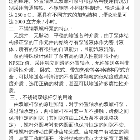
泛的应用。外置轴承式双螺杆泵可根据各种使用情况分
别采用普通铸铁、不锈钢等 不同材料制造。输送温度可
达 250 o C 。泵具有不同方式的加热结构，理论流量可
达 2000 立方米 / 小时。
二、不锈钢双螺杆泵的特点：
无搅拌、无脉动、平稳的输送各种介质，由于泵体结
构保证泵的工作元件内始终存有泵送液体作为密封液
体，所有的泵有很强的自吸能力，且能汽液混输。
泵的特殊设计保证了泵有高的吸入性能即很小的
NPSHr 值。采用独立润滑的外置轴承，允许输送各种非
润滑性介质。 卧式、立式、带加热套等各种结构型式齐
全，可以输送各种清洁的不含固体颗粒的低粘度或高粘
度介质，选用正确的材质，甚至可以输送许多腐蚀性介
质。
三、. 不锈钢双螺杆泵的用途
由双螺杆泵的原理知道，对于外置轴承的双螺杆泵，
通过轴承定位，两根螺杆在衬套中互不接触，齿侧之间
保持恒定的间隙（其间隙值由工况及泵本身规格决
定），螺杆外圆与衬套内圆面也保持恒定的间隙不变。
两根螺杆的传动由同步齿轮完成。齿轮箱中有独立的润
滑，与泵工作腔隔开。这种结构的优点大大拓宽了双螺