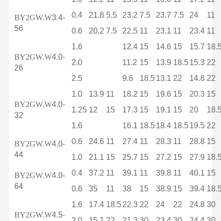
0.4
21.8
5.5
23.2
7.5
23.7
7.5
24
11
BY2GW.W
3.4-
56
0.6
20.2
7.5
22.5
11
23.1
11
23.4
11
1.6
12.4
15
14.6
15
15.7
18.
BY2GW.W
4.0-
2.0
11.2
15
13.9
18.5
15.3
22
26
2.5
9.6
18.5
13.1
22
14.8
22
1.0
13.9
11
18.2
15
19.6
15
20.3
15
BY2GW.W
4.0-
1.25
12
15
17.3
15
19.1
15
20
18.
32
1.6
16.1
18.5
18.4
18.5
19.5
22
0.6
24.6
11
27.4
11
28.3
11
28.8
15
BY2GW.W
4.0-
44
1.0
21.1
15
25.7
15
27.2
15
27.9
18.
0.4
37.2
11
39.1
11
39.8
11
40.1
15
BY2GW.W
4.0-
64
0.6
35
11
38
15
38.9
15
39.4
18.
1.6
17.4
18.5
22.3
22
24
22
24.8
30
BY2GW.W
4.5-
2.0
15.1
22
21.3
30
23.4
30
24.4
30