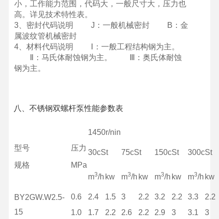
小，工作能力范围，代码大，一般尺寸大，压力也
高。详见技术特性表。
3、密封代码说明 J：一般机械密封 B：金
属波纹管机械密封
4、材料代码说明 Ⅰ：一般工程结构钢为主。
Ⅱ：马氏体耐蚀钢为主。 Ⅲ：奥氏体耐蚀
钢为主。
八、不锈钢双螺杆泵
性能参数表
1450r/nin
型号
压力
30cSt
75cSt
150cSt
300cSt
规格
MPa
3
3
3
3
m
/h
kw
m
/h
kw
m
/h
kw
m
/h
kw
0.6
2.4
1.5
3
2.2
3.2
2.2
3.3
2.2
BY2GW.W2.5-
15
1.0
1.7
2.2
2.6
2.2
2.9
3
3.1
3