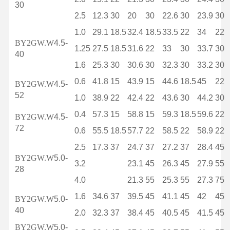
30
2.5
12.3
30
20
30
22.6
30
23.9
30
1.0
29.1
18.5
32.4
18.5
33.5
22
34
22
BY2GW.W
4.5-
1.25
27.5
18.5
31.6
22
33
30
33.7
30
40
1.6
25.3
30
30.6
30
32.3
30
33.2
30
0.6
41.8
15
43.9
15
44.6
18.5
45
22
BY2GW.W
4.5-
52
1.0
38.9
22
42.4
22
43.6
30
44.2
30
0.4
57.3
15
58.8
15
59.3
18.5
59.6
22
BY2GW.W
4.5-
72
0.6
55.5
18.5
57.7
22
58.5
22
58.9
22
2.5
17.3
37
24.7
37
27.2
37
28.4
45
BY2GW.W
5.0-
3.2
23.1
45
26.3
45
27.9
55
28
4.0
21.3
55
25.3
55
27.3
75
1.6
34.6
37
39.5
45
41.1
45
42
45
BY2GW.W
5.0-
40
2.0
32.3
37
38.4
45
40.5
45
41.5
45
BY2GW.W
5.0-