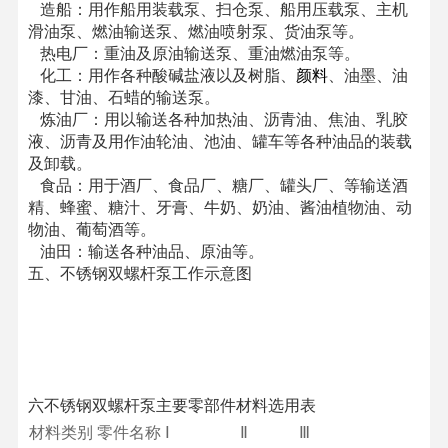
造船：用作船用装载泵、扫仓泵、船用压载泵、主机
滑油泵、燃油输送泵、燃油喷射泵、货油泵等。
热电厂：重油及原油输送泵、重油燃油泵等。
化工：用作各种酸碱盐液以及树脂、
颜料
、油墨、油
漆、甘油、石蜡的输送泵。
炼油厂：用以输送各种加热油、沥青油、焦油、乳胶
液、沥青及用作油轮油、池油、罐车等各种油品的装载
及卸载。
食品：用于酒厂、食品厂、糖厂、罐头厂、等输送酒
精、蜂蜜、糖汁、牙膏、牛奶、奶油、酱油植物油、动
物油、葡萄酒等。
油田：输送各种油品、原油等。
五、
不锈钢双螺杆泵
工作示意图
六不锈钢双螺杆泵
主要零部件材料选用表
材料类别 零件名称
Ⅰ
Ⅱ
Ⅲ