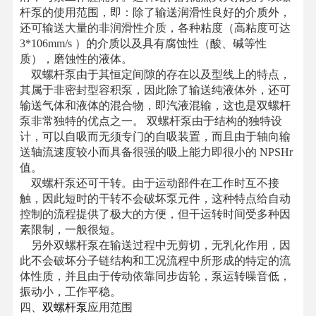
杆泵的使用范围，即：除了输送润滑性良好的介质外，
还可输送大量的非润滑性介质，各种粘度（高粘度可达
3*106mm/s ）的介质以及具有腐蚀性（酸、碱等性
质），磨蚀性的液体。
双螺杆泵由于其恒定间隙的存在以及型线上的特点，
其属于非密封型容积泵，因此除了输送纯液体外，还可
输送气体和液体的混合物，即汽液混输，这也是双螺杆
泵非常独特的优点之一。 双螺杆泵由于结构的独特设
计，可以自吸而无须专门的自吸装置，而且由于轴向输
送轴流速度较小而具备很强的吸上能力即很小的 NPSHr
值。
双螺杆泵还可干转。由于运动部件在工作时互不接
触，因此短时的干转不会破坏泵元件，这种特点给自动
控制的流程提供了极大的方便，但干运转时间受多种因
素限制，一般很短。
另外双螺杆泵在输送过程中无剪切，无乳化作用，因
此不会破坏分子链结构和工况流程中所形成的特定的流
体性质，并且由于传动依靠同步齿轮，泵运转噪音低，
振动小，工作平稳。
四、
双螺杆泵
应用范围