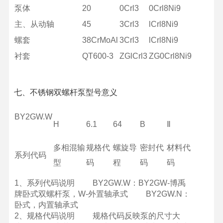
泵体
20
0Crl3
0Crl8Ni9
主、从动轴
45
3Crl3
lCrl8Ni9
螺套
38CrMoAl
3Crl3
lCrl8Ni9
衬套
QT600-3
ZGlCrl3
ZG0Crl8Ni9
七、不锈钢双螺杆泵
型号意义
BY2GW.W
H
6.1
64
B
Ⅱ
多相混输
规格代
螺旋导
密封代
材料代
系列代码
型
码
程
码
码
1、系列代码说明 BY2GW.W：BY2GW-博禹
牌卧式双螺杆泵，W-外置轴承式 BY2GW.N：
卧式，内置轴承式
2、规格代码说明 规格代码反映泵的尺寸大