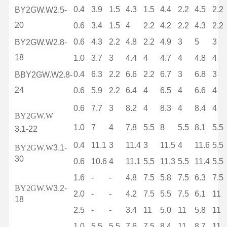
0.4
3.9
1.5
4.3
1.5
4.4
2.2
4.5
2.2
BY2GW.W2.5-
20
0.6
3.4
1.5
4
2.2
4.2
2.2
4.3
2.2
0.6
4.3
2.2
4.8
2.2
4.9
3
5
3
BY2GW.W2.8-
18
1.0
3.7
3
4.4
4
4.7
4
4.8
4
0.4
6.3
2.2
6.6
2.2
6.7
3
6.8
3
BBY2GW.W2.8-
24
0.6
5.9
2.2
6.4
4
6.5
4
6.6
4
0.6
7.7
3
8.2
4
8.3
4
8.4
4
BY2GW.W
1.0
7
4
7.8
5.5
8
5.5
8.1
5.5
3.1-22
0.4
11.1
3
11.4
3
11.5
4
11.6
5.5
BY2GW.W
3.1-
30
0.6
10.6
4
11.1
5.5
11.3
5.5
11.4
5.5
1.6
-
-
4.8
7.5
5.8
7.5
6.3
7.5
BY2GW.W
3.2-
2.0
-
-
4.2
7.5
5.5
7.5
6.1
11
18
2.5
-
-
3.4
11
5.0
11
5.8
11
1.0
5.5
5.5
7.6
7.5
8.4
11
8.7
11