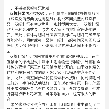
一、不锈钢双螺杆泵
概述
双螺杆泵
的种类较多，它们是由不同的螺杆螺旋形面
（即螺旋齿形曲线也称型线）构成不同类型的双螺杆
泵。双螺杆泵有密封型和非密封型两大类。 双螺杆泵
作为一种容积式泵，泵内吸入室应与排出室严密地隔
开。因此，泵体与螺杆外圆表面及螺杆与螺杆间隙应尽
可能小些。同时螺杆与泵体、螺杆与螺杆间又相互形成
密封腔，保证密闭，否则就可能有液体从间隙中倒流回
去。
双螺杆泵可分为内置轴承和外置轴承两种形式。在内
置轴承的结构型式中轴承由输送物进行润滑。外置轴承
结构的双螺杆泵工作腔同轴承是分开的。由于这种泵的
结构和螺杆间存在的侧间隙，它可以输送非润滑性介
质。此外，调整同步齿轮使得螺杆不接触，同时将输出
扭矩的一半传给从动螺杆。正如所有螺杆泵一样，外置
轴承式双螺杆泵也有自吸能力，而且多数泵输送元件本
身都是双吸对称布置，可消除轴向力，也有很大的吸
高。
泵的这些特性使它在油田化工和船舶工业中得到了广