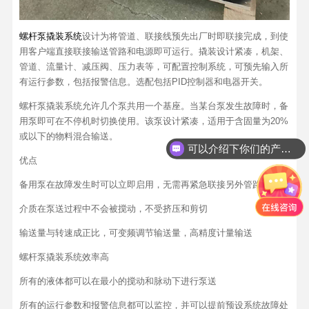
螺杆泵撬装系统
设计为将管道、联接线预先出厂时即联接完成，到使
用客户端直接联接输送管路和电源即可运行。撬装设计紧凑，机架、
管道、流量计、减压阀、压力表等，可配置控制系统，可预先输入所
有运行参数，包括报警信息。选配包括PID控制器和电器开关。
螺杆泵撬装系统允许几个泵共用一个基座。当某台泵发生故障时，备
用泵即可在不停机时切换使用。该泵设计紧凑，适用于含固量为20%
或以下的物料混合输送。
可以介绍下你们的产品么？
优点
备用泵在故障发生时可以立即启用，无需再紧急联接另外管路
介质在泵送过程中不会被搅动，不受挤压和剪切
输送量与转速成正比，可变频调节输送量，高精度计量输送
螺杆泵撬装系统效率高
所有的液体都可以在最小的搅动和脉动下进行泵送
所有的运行参数和报警信息都可以监控，并可以提前预设系统故障处