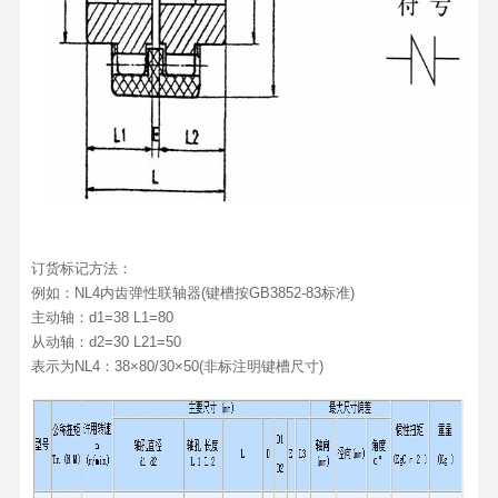
订货标记方法：
例如：NL4内齿弹性联轴器(键槽按GB3852-83标准)
主动轴：d1=38 L1=80
从动轴：d2=30 L21=50
表示为NL4：38×80/30×50(非标注明键槽尺寸)