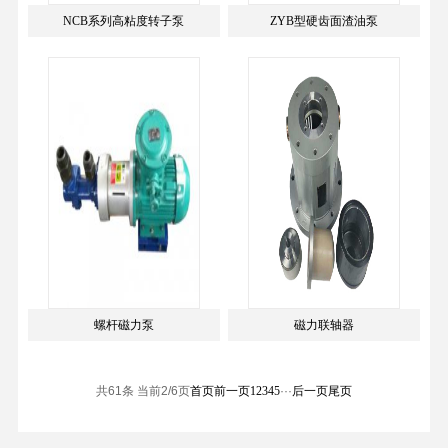
NCB系列高粘度转子泵
ZYB型硬齿面渣油泵
螺杆磁力泵
磁力联轴器
共61条 当前2/6页
首页
前一页
1
2
3
4
5
···
后一页
尾页