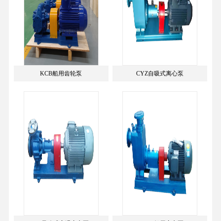
KCB船用齿轮泵
CYZ自吸式离心泵