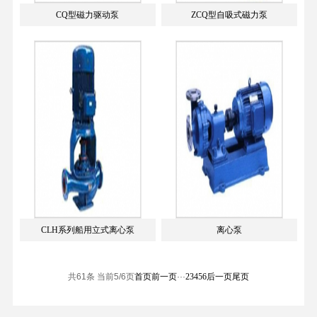
CQ型磁力驱动泵
ZCQ型自吸式磁力泵
CLH系列船用立式离心泵
离心泵
共61条 当前5/6页
首页
前一页
···
2
3
4
5
6
后一页
尾页